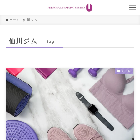
ホーム
仙川ジム
仙川ジム
– tag –
筋トレ