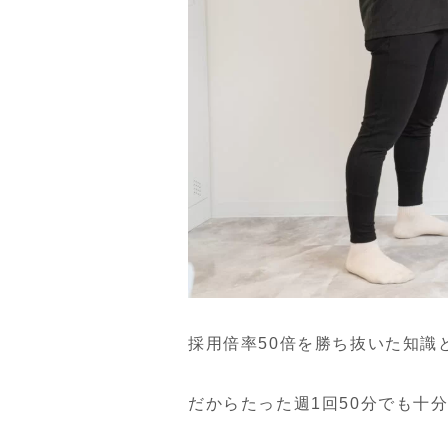
採用倍率50倍を勝ち抜いた知識
だからたった週1回50分でも十