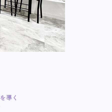
果を導く
ム