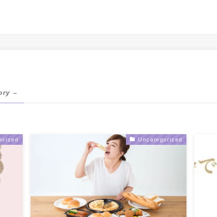
ory –
orized
Uncategorized