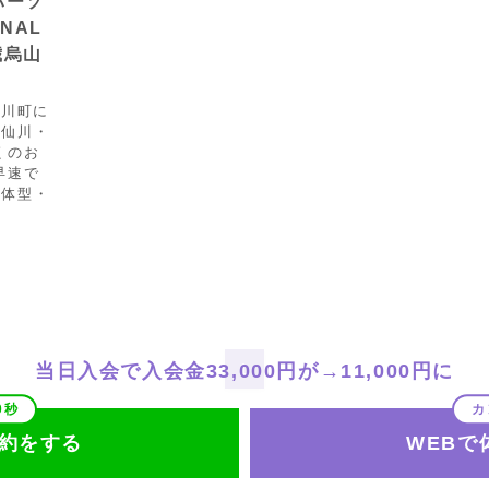
パーソ
NAL
千歳烏山
仙川町に
ー仙川・
くのお
早速で
、体型・
当日入会で入会金33,000円が→11,000円に
1
予約をする
WEBで