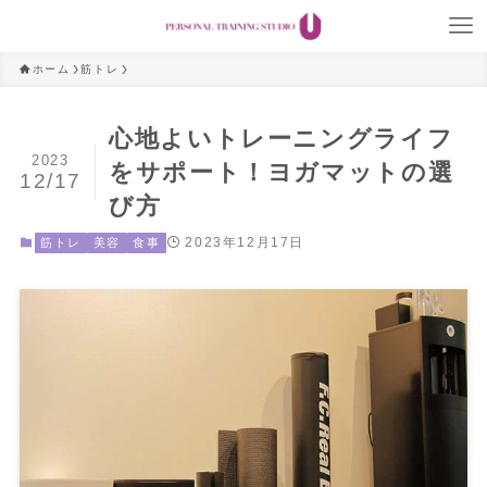
ホーム
筋トレ
心地よいトレーニングライフ
2023
をサポート！ヨガマットの選
12/17
び方
2023年12月17日
筋トレ
美容
食事