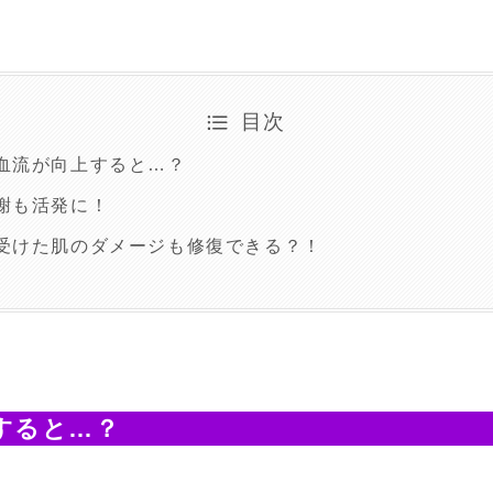
目次
血流が向上すると…？
謝も活発に！
受けた肌のダメージも修復できる？！
すると…？