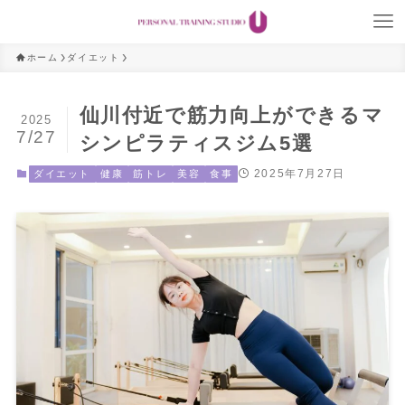
ホーム
ダイエット
仙川付近で筋力向上ができるマ
2025
7/27
シンピラティスジム5選
2025年7月27日
ダイエット
健康
筋トレ
美容
食事