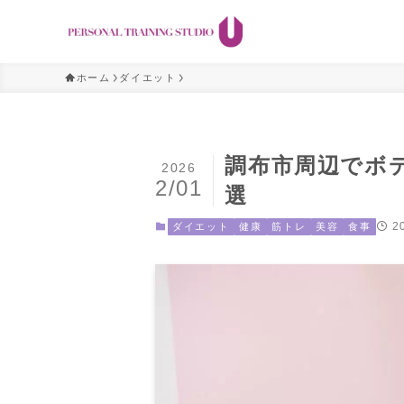
ホーム
ダイエット
調布市周辺でボ
2026
2/01
選
2
ダイエット
健康
筋トレ
美容
食事