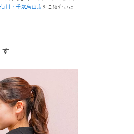
O U仙川・千歳烏山店
をご紹介いた
ます