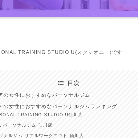
AL TRAINING STUDIO U(スタジオユー)です！
目次
アの女性におすすめなパーソナルジム
アの女性におすすめなパーソナルジムランキング
ONAL TRAINING STUDIO U仙川店
LL パーソナルジム 仙川店
ソナルジム リアルワークアウト 仙川店