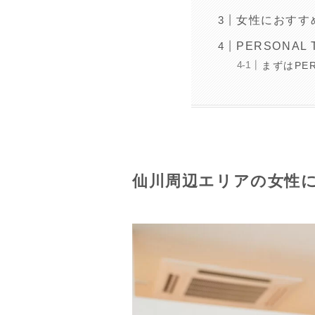
女性におすす
PERSONAL 
まずはPER
仙川周辺エリアの女性