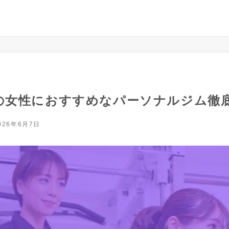
の女性におすすめなパーソナルジム徹
026年6月7日