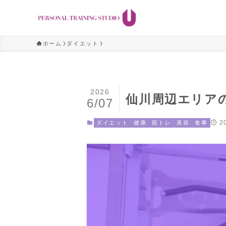
ホーム
ダイエット
2026
仙川周辺エリア
6/07
2
ダイエット
健康
筋トレ
美容
食事