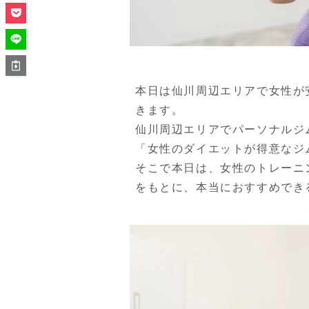
本日は仙川周辺エリアで女性が
きます。
仙川周辺エリアでパーソナルジ
「女性のダイエットが得意なジ
そこで本日は、女性のトレーニ
をもとに、本当におすすめでき