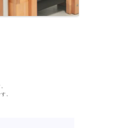
。

す。
