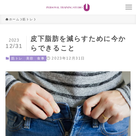
ホーム
筋トレ
皮下脂肪を減らすために今か
2023
12/31
らできること
2023年12月31日
筋トレ
美容
食事